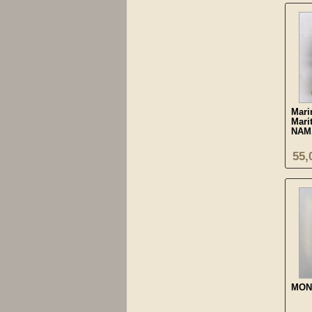
Mari
Mari
NAM.
55,
MON