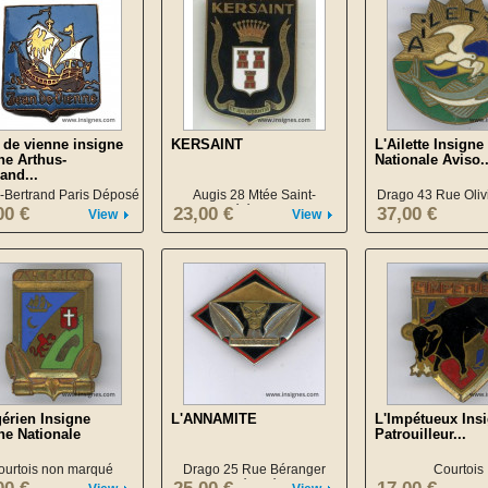
 de vienne insigne
KERSAINT
L'Ailette Insigne
ne Arthus-
Nationale Aviso..
and...
-Bertrand Paris Déposé
Augis 28 Mtée Saint-
Drago 43 Rue Oliv
Barthélémy LYON
00 €
23,00 €
37,00 €
View
View
gérien Insigne
L'ANNAMITE
L'Impétueux Ins
ne Nationale
Patrouilleur...
ourtois non marqué
Drago 25 Rue Béranger
Courtois
Déposé