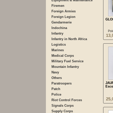
Equipment & Maintenance
Firemen
Foreign Armies
Foreign Legion
GLO
Gendarmerie
Indochina
Poi
Infantry
13,
Infantry in North Africa
Logistics
Marines
Medical Corps
Military Fuel Service
Mountain Infantry
Navy
Others
JAU
Paratroopers
Esco
Patch
Police
25,
Riot Control Forces
Signals Corps
Supply Corps