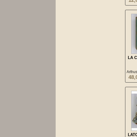
12,
LA 
Arthu
48,
LAT