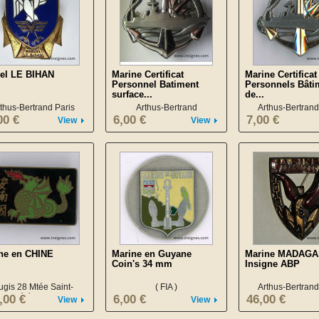
el LE BIHAN
Marine Certificat
Marine Certificat
Personnel Batiment
Personnels Bâti
surface...
de...
thus-Bertrand Paris
Arthus-Bertrand
Arthus-Bertrand
00 €
6,00 €
7,00 €
View
View
ne en CHINE
Marine en Guyane
Marine MADAG
Coin's 34 mm
Insigne ABP
ugis 28 Mtée Saint-
( FIA )
Arthus-Bertrand
Barthélémy LYON
,00 €
6,00 €
46,00 €
View
View