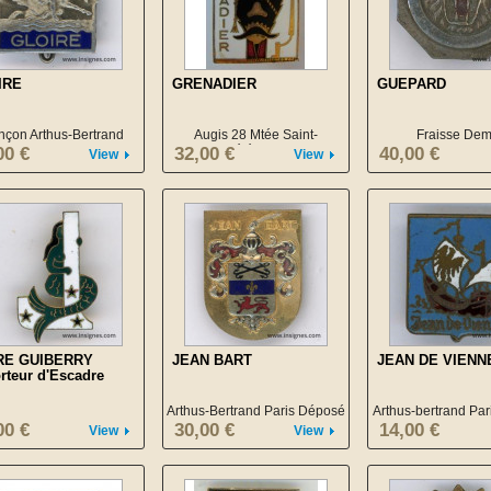
IRE
GRENADIER
GUEPARD
nçon Arthus-Bertrand
Augis 28 Mtée Saint-
Fraisse De
Barthélémy LYON
00 €
32,00 €
40,00 €
View
View
RE GUIBERRY
JEAN BART
JEAN DE VIENN
rteur d'Escadre
Arthus-Bertrand Paris Déposé
Arthus-bertrand Pa
00 €
30,00 €
14,00 €
View
View