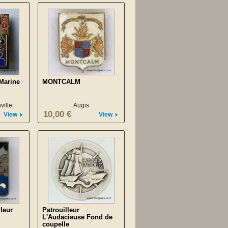
Marine
MONTCALM
ille
Augis
10,00 €
View
View
leur
Patrouilleur
L'Audacieuse Fond de
coupelle