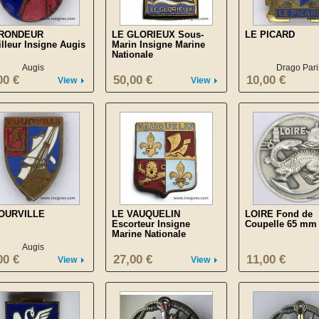
FRONDEUR
LE GLORIEUX Sous-
LE PICARD
illeur Insigne Augis
Marin Insigne Marine
Nationale
Augis
Drago Pari
00 €
50,00 €
10,00 €
View
View
TOURVILLE
LE VAUQUELIN
LOIRE Fond de
Escorteur Insigne
Coupelle 65 mm
Marine Nationale
Augis
00 €
27,00 €
11,00 €
View
View