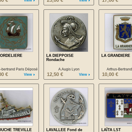
00 €
25,00 €
17,00 €
View
View
CORDELIERE
LA DIEPPOISE
LA GRANDIERE
Rondache
s-bertrand Paris Déposé
A.Augis Lyon
Arthus-Bertrand
+ Poinçon
00 €
12,50 €
10,00 €
View
View
OUCHE TREVILLE
LAVALLEE Fond de
LAÏTA LST