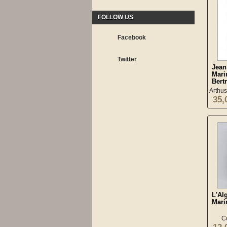
FOLLOW US
Facebook
Twitter
Jean
Mari
Bertr
Arthus
35,
L'Al
Mari
C