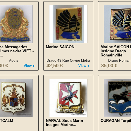
ne Messageries
Marine SAIGON
Marine SAIGON 
times navire VIET -
Insigne Drago
..
Romainville
Augis
Drago 43 Rue Olivier Métra
Drago Romainv
00 €
42,50 €
35,00 €
View
View
TCALM
NARVAL Sous-Marin
OURAGAN Torpil
Insigne Marine...