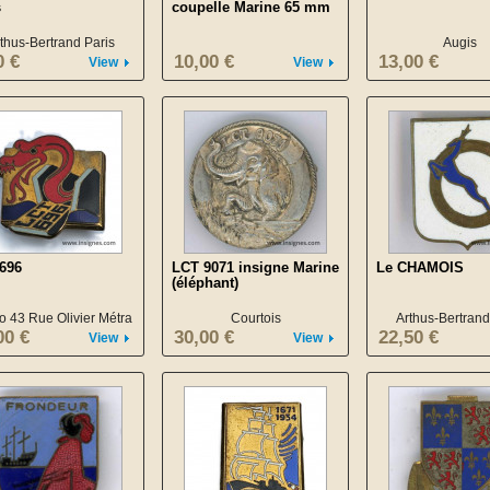
s
coupelle Marine 65 mm
thus-Bertrand Paris
Augis
0 €
10,00 €
13,00 €
View
View
696
LCT 9071 insigne Marine
Le CHAMOIS
(éléphant)
o 43 Rue Olivier Métra
Courtois
Arthus-Bertrand
00 €
30,00 €
22,50 €
View
View