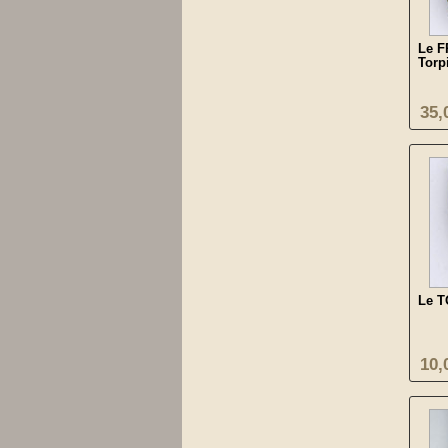
Le 
Torp
35,
Le 
10,