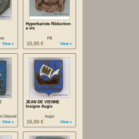
Hyperbariste Réduction
a vis
mey
PB
10,00 €
View
View
E
JEAN DE VIENNE
Insigne Augis
ris Déposé
Augis
16,00 €
View
View