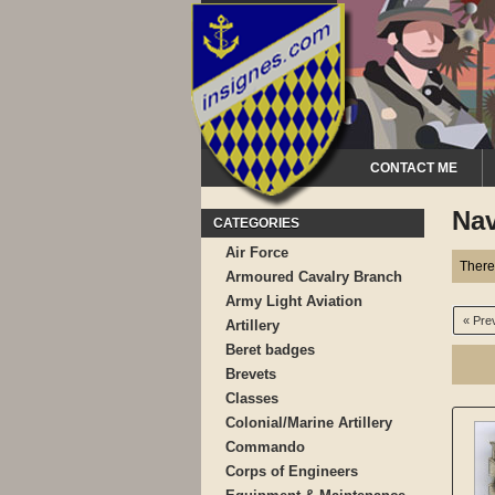
CONTACT ME
Na
CATEGORIES
Air Force
There
Armoured Cavalry Branch
Army Light Aviation
« Pre
Artillery
Beret badges
Brevets
Classes
Colonial/Marine Artillery
Commando
Corps of Engineers