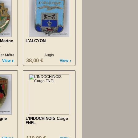
 Marine
L'ALCYON
.
ier Métra
Augis
38,00 €
View
View
igne
L'INDOCHINOIS Cargo
FNFL