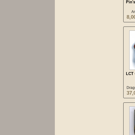
Pin'
Ar
8,0
LCT 
Drag
37,