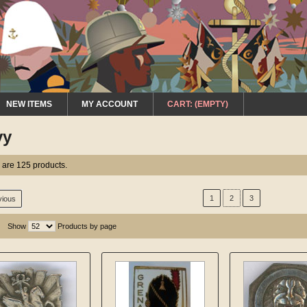
NEW ITEMS
MY ACCOUNT
CART:
(EMPTY)
vy
 are 125 products.
1
2
3
vious
Show
Products by page