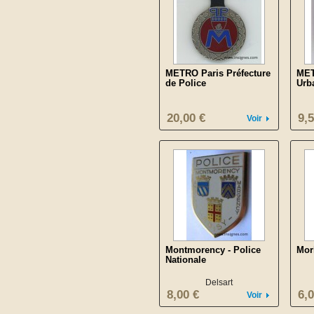
METRO Paris Préfecture
MET
de Police
Urb
20,00 €
9,5
Voir
Montmorency - Police
Morl
Nationale
Delsart
8,00 €
6,0
Voir