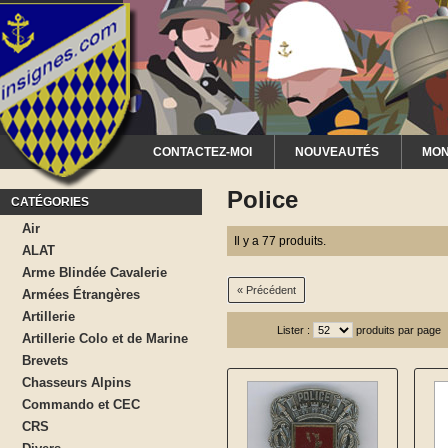
CONTACTEZ-MOI
NOUVEAUTÉS
MON
Police
CATÉGORIES
Air
Il y a 77 produits.
ALAT
Arme Blindée Cavalerie
« Précédent
Armées Étrangères
Artillerie
Lister :
produits par page
Artillerie Colo et de Marine
Brevets
Chasseurs Alpins
Commando et CEC
CRS