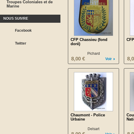
Troupes Coloniales et de
Marine
NOUS SUIVRE
Facebook
CFP Chassieu (fond
CFP
Twitter
doré)
Pichard
8,00 €
8,0
Voir
Chaumont - Police
Cou
Urbaine
Nat
Delsart