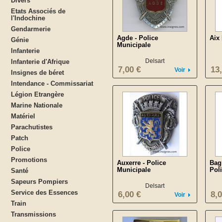
Divers
Etats Associés de
l'Indochine
Gendarmerie
Agde - Police
Aix 
Génie
Municipale
Infanterie
Delsart
Infanterie d'Afrique
7,00 €
13
Voir
Insignes de béret
Intendance - Commissariat
Légion Etrangère
Marine Nationale
Matériel
Parachutistes
Patch
Police
Promotions
Auxerre - Police
Bag
Municipale
Pol
Santé
Sapeurs Pompiers
Delsart
Service des Essences
6,00 €
8,0
Voir
Train
Transmissions