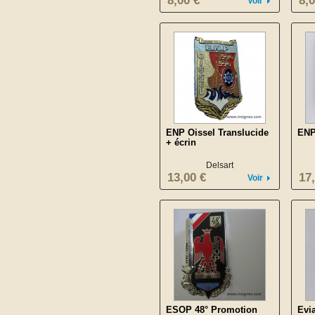
8,00 €
8,0
Voir
ENP Oissel Translucide
ENP
+ écrin
Delsart
13,00 €
17
Voir
ESOP 48° Promotion
Evi