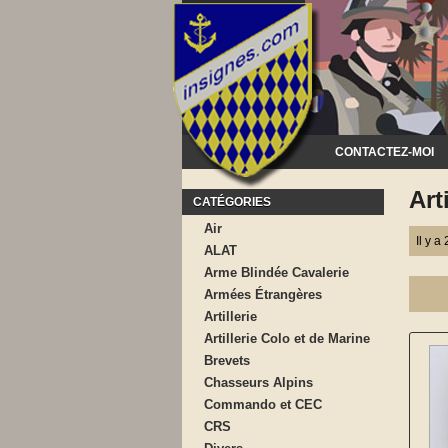
CONTACTEZ-MOI
Art
CATÉGORIES
Air
Il y a
ALAT
Arme Blindée Cavalerie
Armées Étrangères
Artillerie
Artillerie Colo et de Marine
Brevets
Chasseurs Alpins
Commando et CEC
CRS