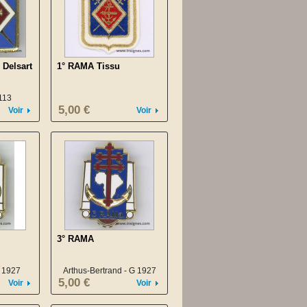
 Delsart
1° RAMA Tissu
113
5,00 €
Voir
Voir
3° RAMA
G 1927
Arthus-Bertrand - G 1927
5,00 €
Voir
Voir