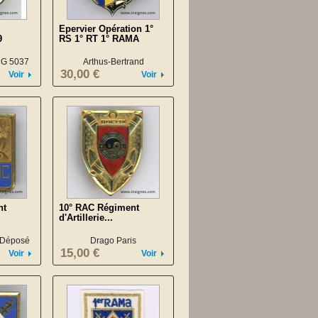
Epervier Opération 1°
9
RS 1° RT 1° RAMA
- G 5037
Arthus-Bertrand
30,00 €
Voir
Voir
nt
10° RAC Régiment
d'Artillerie...
 Déposé
Drago Paris
15,00 €
Voir
Voir