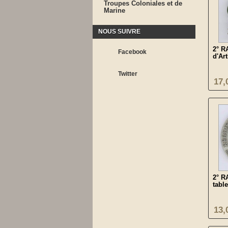
Troupes Coloniales et de
Marine
NOUS SUIVRE
2° R
Facebook
d'Art
Twitter
17,
2° R
tabl
13,