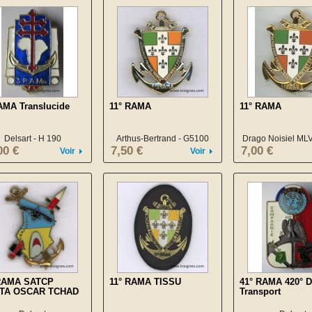
AMA Translucide
11° RAMA
11° RAMA
Delsart - H 190
Arthus-Bertrand - G5100
Drago Noisiel MLV
00 €
7,50 €
7,00 €
Voir
Voir
 RAMA SATCP
11° RAMA TISSU
41° RAMA 420° D
TA OSCAR TCHAD
Transport