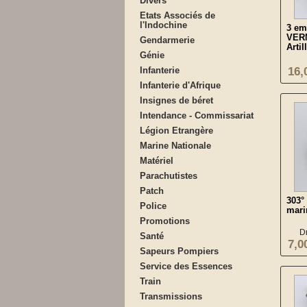
Divers
Etats Associés de
l'Indochine
3 em
VER
Gendarmerie
Artill
Génie
Infanterie
16,
Infanterie d'Afrique
Insignes de béret
Intendance - Commissariat
Légion Etrangère
Marine Nationale
Matériel
Parachutistes
Patch
303°
Police
mari
Promotions
D
Santé
7,0
Sapeurs Pompiers
Service des Essences
Train
Transmissions