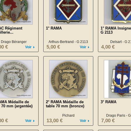
AC Régiment
1° RAMA
1° RAMA Insigne
illerie...
G 2113
Drago Béranger
Arthus-Bertrand - G 2113
Delsart - G 2
00 €
5,00 €
4,00 €
Voir
Voir
AMA Médaille de
2° RAMA Médaille de
3° RAMA
e 70 mm (argentée)
table 70 mm (bronze)
Pichard
Drago Paris - 
00 €
13,00 €
7,00 €
Voir
Voir