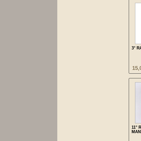
3° R
15,
11°
MAN