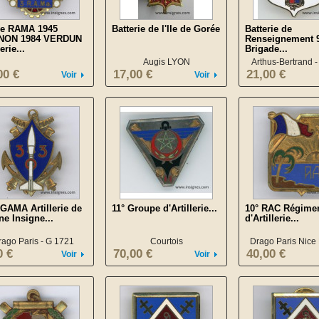
e RAMA 1945
Batterie de l'Ile de Gorée
Batterie de
NON 1984 VERDUN
Renseignement 
erie...
Brigade...
Augis LYON
Arthus-Bertrand 
00 €
17,00 €
21,00 €
Voir
Voir
 GAMA Artillerie de
11° Groupe d'Artillerie...
10° RAC Régime
ne Insigne...
d'Artillerie...
rago Paris - G 1721
Courtois
Drago Paris Nice
0 €
70,00 €
40,00 €
Voir
Voir