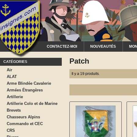
CONTACTEZ-MOI
NOUVEAUTÉS
MON
Patch
CATÉGORIES
Air
Il y a 19 produits.
ALAT
Arme Blindée Cavalerie
Armées Étrangères
Artillerie
Artillerie Colo et de Marine
Brevets
Chasseurs Alpins
Commando et CEC
CRS