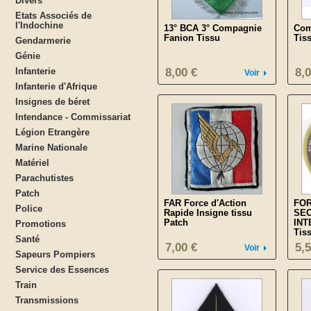
Divers
Etats Associés de
l'Indochine
13° BCA 3° Compagnie
Com
Fanion Tissu
Tis
Gendarmerie
Génie
Infanterie
8,00 €
8,0
Voir
Infanterie d'Afrique
Insignes de béret
Intendance - Commissariat
Légion Etrangère
Marine Nationale
Matériel
Parachutistes
Patch
FAR Force d'Action
FO
Police
Rapide Insigne tissu
SEC
Patch
INT
Promotions
Tis
Santé
7,00 €
5,5
Voir
Sapeurs Pompiers
Service des Essences
Train
Transmissions