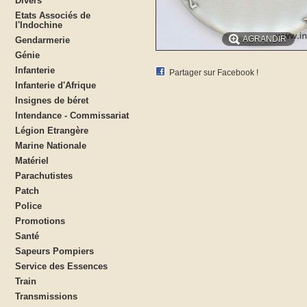
Divers
Etats Associés de
l'Indochine
AGRANDIR
Gendarmerie
Génie
Infanterie
Partager sur Facebook !
Infanterie d'Afrique
Insignes de béret
Intendance - Commissariat
Légion Etrangère
Marine Nationale
Matériel
Parachutistes
Patch
Police
Promotions
Santé
Sapeurs Pompiers
Service des Essences
Train
Transmissions