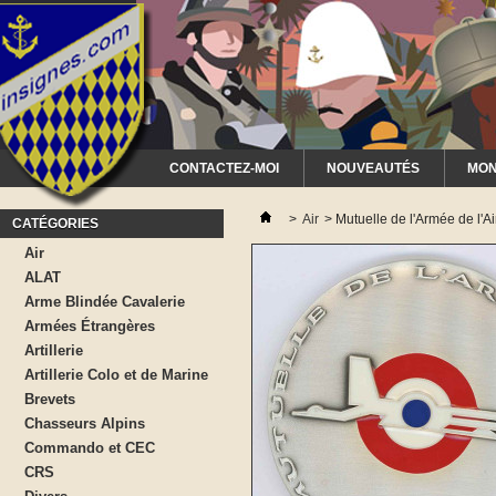
CONTACTEZ-MOI
NOUVEAUTÉS
MON
>
Air
>
Mutuelle de l'Armée de l'A
CATÉGORIES
Air
ALAT
Arme Blindée Cavalerie
Armées Étrangères
Artillerie
Artillerie Colo et de Marine
Brevets
Chasseurs Alpins
Commando et CEC
CRS