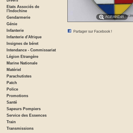
Divers
Etats Associés de
l'Indochine
AGRANDIR
Gendarmerie
Génie
Infanterie
Partager sur Facebook !
Infanterie d'Afrique
Insignes de béret
Intendance - Commissariat
Légion Etrangère
Marine Nationale
Matériel
Parachutistes
Patch
Police
Promotions
Santé
Sapeurs Pompiers
Service des Essences
Train
Transmissions