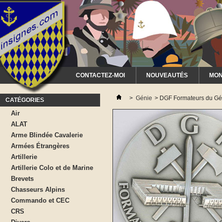
CONTACTEZ-MOI
NOUVEAUTÉS
MON
>
Génie
>
DGF Formateurs du Gén
CATÉGORIES
Air
ALAT
Arme Blindée Cavalerie
Armées Étrangères
Artillerie
Artillerie Colo et de Marine
Brevets
Chasseurs Alpins
Commando et CEC
CRS