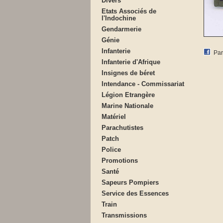
Divers
Etats Associés de
l'Indochine
Gendarmerie
Génie
Infanterie
Par
Infanterie d'Afrique
Insignes de béret
Intendance - Commissariat
Légion Etrangère
Marine Nationale
Matériel
Parachutistes
Patch
Police
Promotions
Santé
Sapeurs Pompiers
Service des Essences
Train
Transmissions