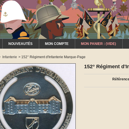
NOUVEAUTÉS
MON COMPTE
MON PANIER :
(VIDE)
>
Infanterie
>
152° Régiment d'Infanterie Marque-Page
152° Régiment d'I
Référence