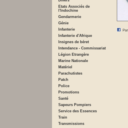
Divers
Etats Associés de
l'Indochine
Gendarmerie
Génie
Infanterie
Par
Infanterie d'Afrique
Insignes de béret
Intendance - Commissariat
Légion Etrangère
Marine Nationale
Matériel
Parachutistes
Patch
Police
Promotions
Santé
Sapeurs Pompiers
Service des Essences
Train
Transmissions