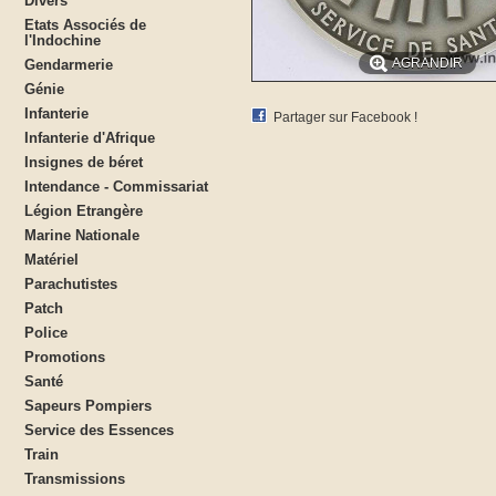
Divers
Etats Associés de
l'Indochine
AGRANDIR
Gendarmerie
Génie
Infanterie
Partager sur Facebook !
Infanterie d'Afrique
Insignes de béret
Intendance - Commissariat
Légion Etrangère
Marine Nationale
Matériel
Parachutistes
Patch
Police
Promotions
Santé
Sapeurs Pompiers
Service des Essences
Train
Transmissions