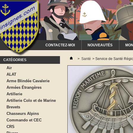
CONTACTEZ-MOI
NOUVEAUTÉS
MON
>
Santé
>
Service de Santé Régi
CATÉGORIES
Air
ALAT
Arme Blindée Cavalerie
Armées Étrangères
Artillerie
Artillerie Colo et de Marine
Brevets
Chasseurs Alpins
Commando et CEC
CRS