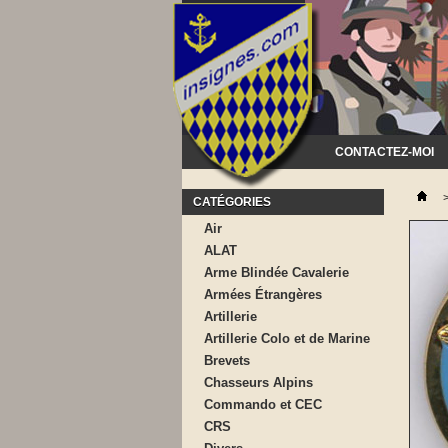
CONTACTEZ-MOI
CATÉGORIES
Air
ALAT
Arme Blindée Cavalerie
Armées Étrangères
Artillerie
Artillerie Colo et de Marine
Brevets
Chasseurs Alpins
Commando et CEC
CRS