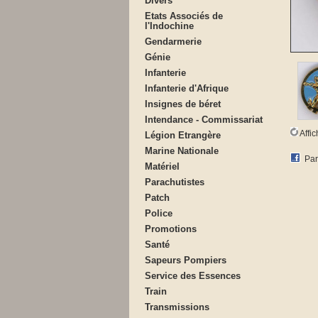
Divers
Etats Associés de
l'Indochine
Gendarmerie
Génie
Infanterie
Infanterie d'Afrique
Insignes de béret
Intendance - Commissariat
Affi
Légion Etrangère
Marine Nationale
Par
Matériel
Parachutistes
Patch
Police
Promotions
Santé
Sapeurs Pompiers
Service des Essences
Train
Transmissions