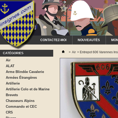
CONTACTEZ-MOI
NOUVEAUTÉS
MON
>
Air
>
Entrepot 606 Varennes Ins
CATÉGORIES
Air
ALAT
Arme Blindée Cavalerie
Armées Étrangères
Artillerie
Artillerie Colo et de Marine
Brevets
Chasseurs Alpins
Commando et CEC
CRS