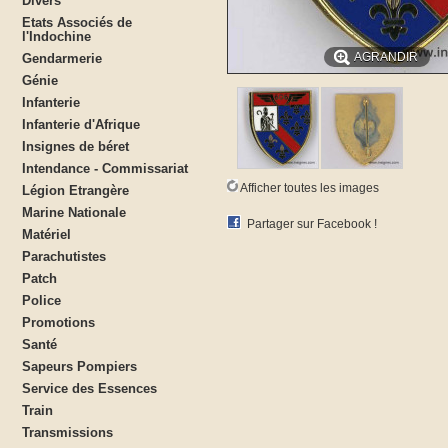
Divers
Etats Associés de
l'Indochine
AGRANDIR
Gendarmerie
Génie
Infanterie
Infanterie d'Afrique
Insignes de béret
Intendance - Commissariat
Afficher toutes les images
Légion Etrangère
Marine Nationale
Partager sur Facebook !
Matériel
Parachutistes
Patch
Police
Promotions
Santé
Sapeurs Pompiers
Service des Essences
Train
Transmissions