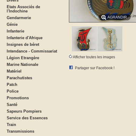
Divers
Etats Associés de
l'Indochine
AGRANDIR
Gendarmerie
Génie
Infanterie
Infanterie d'Afrique
Insignes de béret
Intendance - Commissariat
Afficher toutes les images
Légion Etrangère
Marine Nationale
Partager sur Facebook !
Matériel
Parachutistes
Patch
Police
Promotions
Santé
Sapeurs Pompiers
Service des Essences
Train
Transmissions