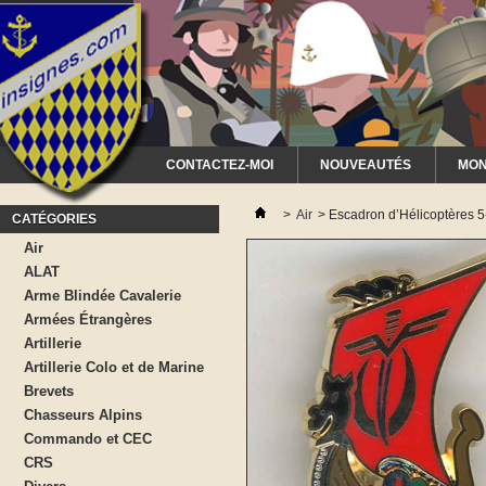
CONTACTEZ-MOI
NOUVEAUTÉS
MON
>
Air
>
Escadron d’Hélicoptères 5-
CATÉGORIES
Air
ALAT
Arme Blindée Cavalerie
Armées Étrangères
Artillerie
Artillerie Colo et de Marine
Brevets
Chasseurs Alpins
Commando et CEC
CRS