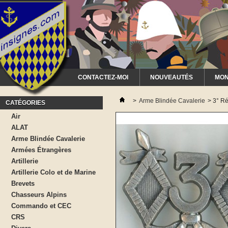
CONTACTEZ-MOI
NOUVEAUTÉS
MON
>
Arme Blindée Cavalerie
>
3° Ré
CATÉGORIES
Air
ALAT
Arme Blindée Cavalerie
Armées Étrangères
Artillerie
Artillerie Colo et de Marine
Brevets
Chasseurs Alpins
Commando et CEC
CRS