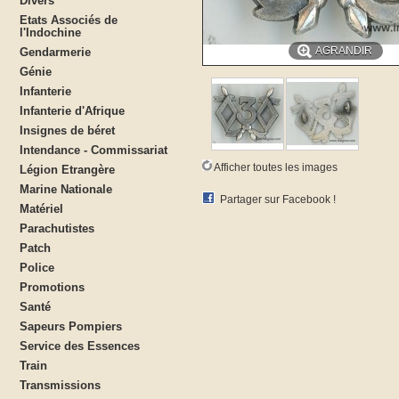
Divers
Etats Associés de
l'Indochine
AGRANDIR
Gendarmerie
Génie
Infanterie
Infanterie d'Afrique
Insignes de béret
Intendance - Commissariat
Afficher toutes les images
Légion Etrangère
Marine Nationale
Partager sur Facebook !
Matériel
Parachutistes
Patch
Police
Promotions
Santé
Sapeurs Pompiers
Service des Essences
Train
Transmissions