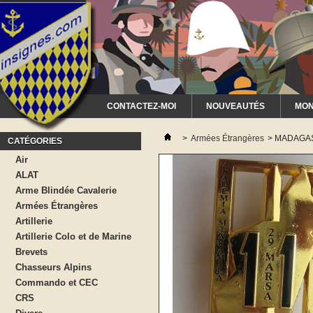
CONTACTEZ-MOI
NOUVEAUTÉS
MON
>
Armées Étrangères
>
MADAGASC
CATÉGORIES
Air
ALAT
Arme Blindée Cavalerie
Armées Étrangères
Artillerie
Artillerie Colo et de Marine
Brevets
Chasseurs Alpins
Commando et CEC
CRS