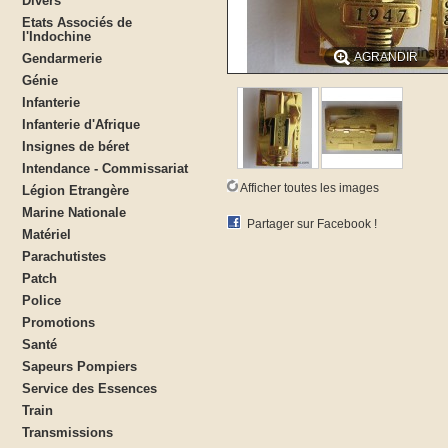
Divers
Etats Associés de
l'Indochine
AGRANDIR
Gendarmerie
Génie
Infanterie
Infanterie d'Afrique
Insignes de béret
Intendance - Commissariat
Afficher toutes les images
Légion Etrangère
Marine Nationale
Partager sur Facebook !
Matériel
Parachutistes
Patch
Police
Promotions
Santé
Sapeurs Pompiers
Service des Essences
Train
Transmissions