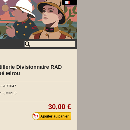
u
illerie Divisionnaire RAD
ué Mirou
 :
ART047
 :
( Mirou )
30,00 €