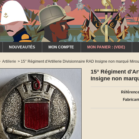
NOUVEAUTÉS
MON COMPTE
MON PANIER :
(VIDE)
>
Artillerie
>
15° Régiment d'Artillerie Divisionnaire RAD Insigne non marqué Miro
15° Régiment d'Art
Insigne non marq
Référence
Fabricant