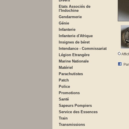
Divers
Etats Associés de
l'Indochine
Gendarmerie
Génie
Infanterie
Infanterie d'Afrique
Insignes de béret
Intendance - Commissariat
Affi
Légion Etrangère
Marine Nationale
Par
Matériel
Parachutistes
Patch
Police
Promotions
Santé
Sapeurs Pompiers
Service des Essences
Train
Transmissions