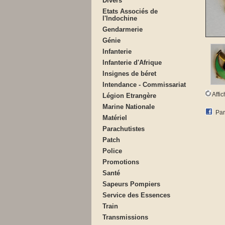
Divers
Etats Associés de
l'Indochine
Gendarmerie
Génie
Infanterie
Infanterie d'Afrique
Insignes de béret
Intendance - Commissariat
Affi
Légion Etrangère
Marine Nationale
Par
Matériel
Parachutistes
Patch
Police
Promotions
Santé
Sapeurs Pompiers
Service des Essences
Train
Transmissions