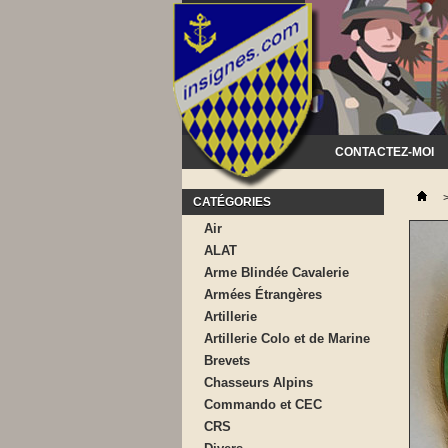
CONTACTEZ-MOI
CATÉGORIES
Air
ALAT
Arme Blindée Cavalerie
Armées Étrangères
Artillerie
Artillerie Colo et de Marine
Brevets
Chasseurs Alpins
Commando et CEC
CRS