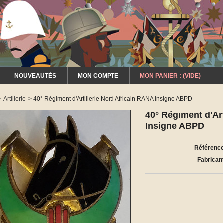
NOUVEAUTÉS
MON COMPTE
MON PANIER :
(VIDE)
>
Artillerie
>
40° Régiment d'Artillerie Nord Africain RANA Insigne ABPD
40° Régiment d'Art
Insigne ABPD
Référence
Fabricant