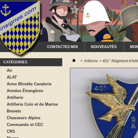
CONTACTEZ-MOI
NOUVEAUTÉS
MON
>
Artillerie
>
401° Régiment d'Artil
CATÉGORIES
Air
ALAT
Arme Blindée Cavalerie
Armées Étrangères
Artillerie
Artillerie Colo et de Marine
Brevets
Chasseurs Alpins
Commando et CEC
CRS