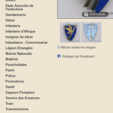
Divers
Etats Associés de
l'Indochine
AGRANDIR
Gendarmerie
Génie
Infanterie
Infanterie d'Afrique
Insignes de béret
Intendance - Commissariat
Afficher toutes les images
Légion Etrangère
Marine Nationale
Partager sur Facebook !
Matériel
Parachutistes
Patch
Police
Promotions
Santé
Sapeurs Pompiers
Service des Essences
Train
Transmissions