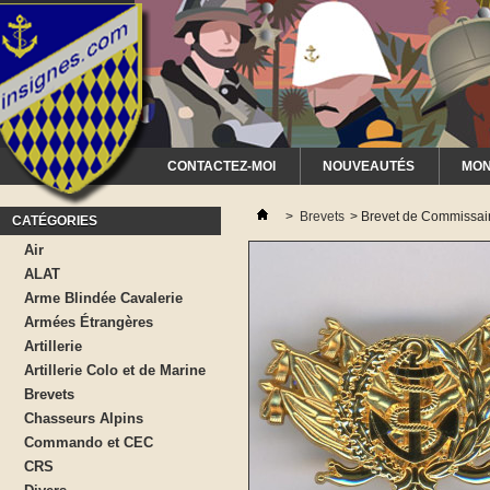
CONTACTEZ-MOI
NOUVEAUTÉS
MON
>
Brevets
>
Brevet de Commissaire
CATÉGORIES
Air
ALAT
Arme Blindée Cavalerie
Armées Étrangères
Artillerie
Artillerie Colo et de Marine
Brevets
Chasseurs Alpins
Commando et CEC
CRS