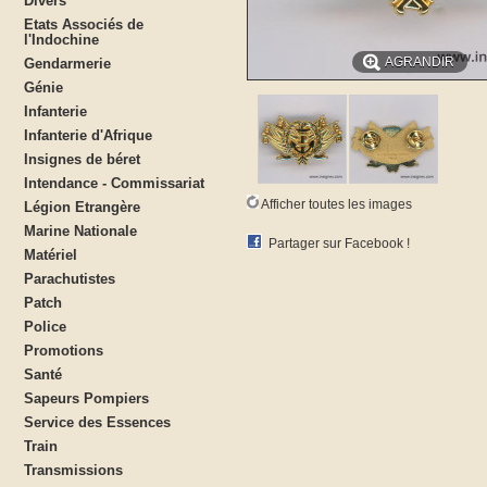
Divers
Etats Associés de
l'Indochine
AGRANDIR
Gendarmerie
Génie
Infanterie
Infanterie d'Afrique
Insignes de béret
Intendance - Commissariat
Afficher toutes les images
Légion Etrangère
Marine Nationale
Partager sur Facebook !
Matériel
Parachutistes
Patch
Police
Promotions
Santé
Sapeurs Pompiers
Service des Essences
Train
Transmissions