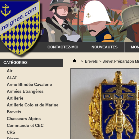
CONTACTEZ-MOI
NOUVEAUTÉS
MON
>
Brevets
>
Brevet Préparation M
CATÉGORIES
Air
ALAT
Arme Blindée Cavalerie
Armées Étrangères
Artillerie
Artillerie Colo et de Marine
Brevets
Chasseurs Alpins
Commando et CEC
CRS