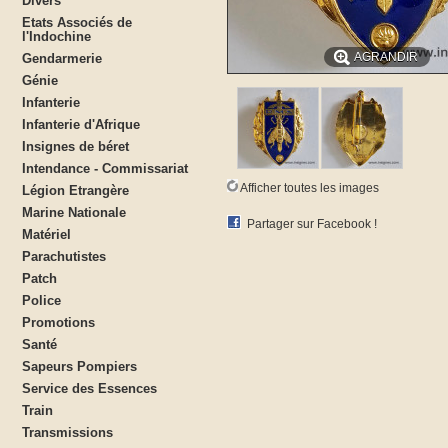
Divers
Etats Associés de
l'Indochine
AGRANDIR
Gendarmerie
Génie
Infanterie
Infanterie d'Afrique
Insignes de béret
Intendance - Commissariat
Afficher toutes les images
Légion Etrangère
Marine Nationale
Partager sur Facebook !
Matériel
Parachutistes
Patch
Police
Promotions
Santé
Sapeurs Pompiers
Service des Essences
Train
Transmissions