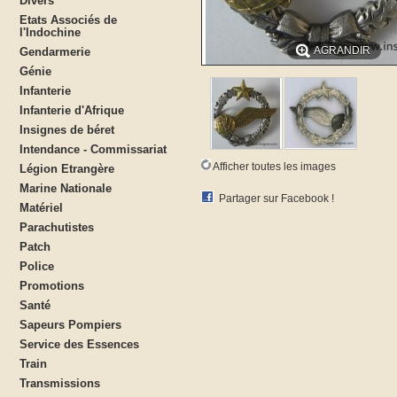
Divers
Etats Associés de
l'Indochine
AGRANDIR
Gendarmerie
Génie
Infanterie
Infanterie d'Afrique
Insignes de béret
Intendance - Commissariat
Afficher toutes les images
Légion Etrangère
Marine Nationale
Partager sur Facebook !
Matériel
Parachutistes
Patch
Police
Promotions
Santé
Sapeurs Pompiers
Service des Essences
Train
Transmissions