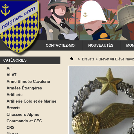
CONTACTEZ-MOI
NOUVEAUTÉS
MON
>
Brevets
>
Brevet Air Elève Navi
CATÉGORIES
Air
ALAT
Arme Blindée Cavalerie
Armées Étrangères
Artillerie
Artillerie Colo et de Marine
Brevets
Chasseurs Alpins
Commando et CEC
CRS