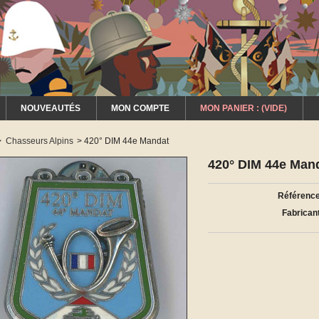
NOUVEAUTÉS
MON COMPTE
MON PANIER :
(VIDE)
>
Chasseurs Alpins
>
420° DIM 44e Mandat
420° DIM 44e Man
Référence
Fabricant