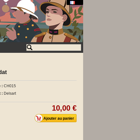
dat
 :
CH015
 :
Delsart
10,00 €