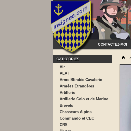
CONTACTEZ-MOI
CATÉGORIES
Air
ALAT
Arme Blindée Cavalerie
Armées Étrangères
Artillerie
Artillerie Colo et de Marine
Brevets
Chasseurs Alpins
Commando et CEC
CRS