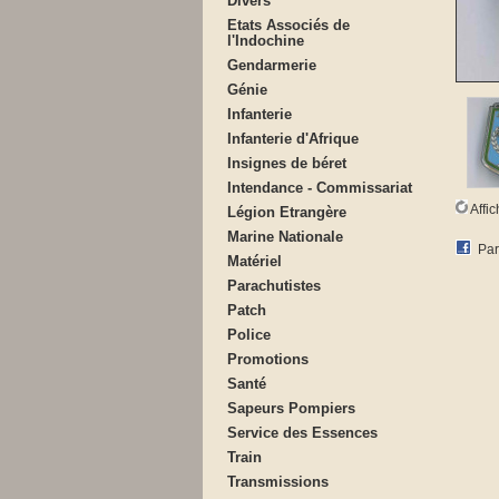
Divers
Etats Associés de
l'Indochine
Gendarmerie
Génie
Infanterie
Infanterie d'Afrique
Insignes de béret
Intendance - Commissariat
Affi
Légion Etrangère
Marine Nationale
Par
Matériel
Parachutistes
Patch
Police
Promotions
Santé
Sapeurs Pompiers
Service des Essences
Train
Transmissions