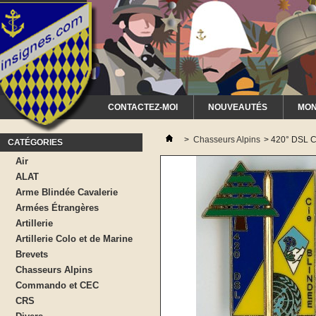
CONTACTEZ-MOI
NOUVEAUTÉS
MON
>
Chasseurs Alpins
>
420° DSL C
CATÉGORIES
Air
ALAT
Arme Blindée Cavalerie
Armées Étrangères
Artillerie
Artillerie Colo et de Marine
Brevets
Chasseurs Alpins
Commando et CEC
CRS