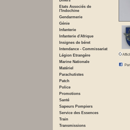
Divers
Etats Associés de
l'Indochine
Gendarmerie
Génie
Infanterie
Infanterie d'Afrique
Insignes de béret
Intendance - Commissariat
Affi
Légion Etrangère
Marine Nationale
Par
Matériel
Parachutistes
Patch
Police
Promotions
Santé
Sapeurs Pompiers
Service des Essences
Train
Transmissions