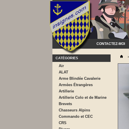
CONTACTEZ-MOI
CATÉGORIES
Air
ALAT
Arme Blindée Cavalerie
Armées Étrangères
Artillerie
Artillerie Colo et de Marine
Brevets
Chasseurs Alpins
Commando et CEC
CRS