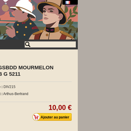
e GSBDD MOURMELON
B G 5211
 :
DIV215
 :
Arthus-Bertrand
10,00 €