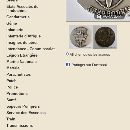
Divers
Etats Associés de
l'Indochine
AGRANDIR
Gendarmerie
Génie
Infanterie
Infanterie d'Afrique
Insignes de béret
Intendance - Commissariat
Afficher toutes les images
Légion Etrangère
Marine Nationale
Partager sur Facebook !
Matériel
Parachutistes
Patch
Police
Promotions
Santé
Sapeurs Pompiers
Service des Essences
Train
Transmissions