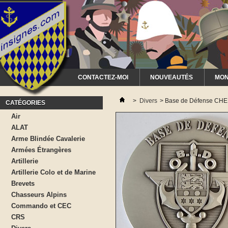
CONTACTEZ-MOI
NOUVEAUTÉS
MON
>
Divers
>
Base de Défense CH
CATÉGORIES
Air
ALAT
Arme Blindée Cavalerie
Armées Étrangères
Artillerie
Artillerie Colo et de Marine
Brevets
Chasseurs Alpins
Commando et CEC
CRS