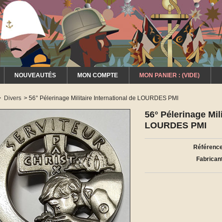
NOUVEAUTÉS
MON COMPTE
MON PANIER :
(VIDE)
>
Divers
>
56° Pélerinage Militaire International de LOURDES PMI
56° Pélerinage Mili
LOURDES PMI
Référence
Fabricant