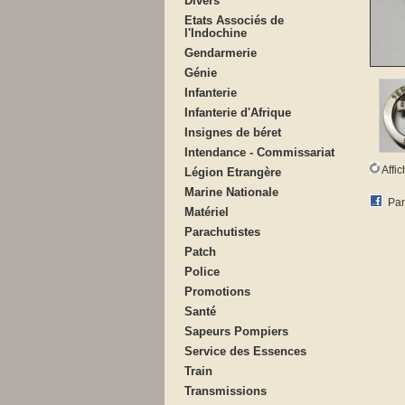
Divers
Etats Associés de
l'Indochine
Gendarmerie
Génie
Infanterie
Infanterie d'Afrique
Insignes de béret
Intendance - Commissariat
Affi
Légion Etrangère
Marine Nationale
Par
Matériel
Parachutistes
Patch
Police
Promotions
Santé
Sapeurs Pompiers
Service des Essences
Train
Transmissions