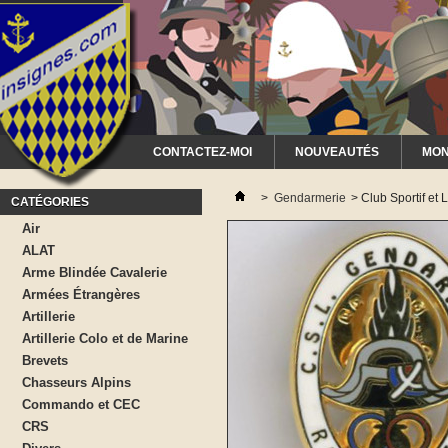
CONTACTEZ-MOI
NOUVEAUTÉS
MON
>
Gendarmerie
>
Club Sportif et
CATÉGORIES
Air
ALAT
Arme Blindée Cavalerie
Armées Étrangères
Artillerie
Artillerie Colo et de Marine
Brevets
Chasseurs Alpins
Commando et CEC
CRS