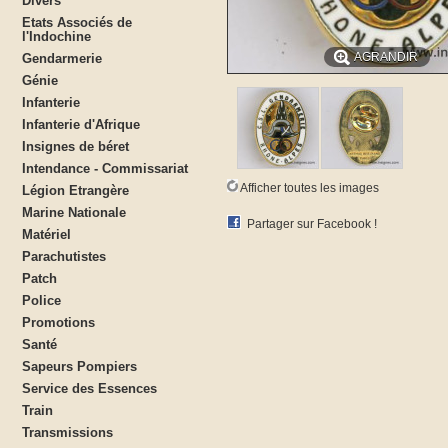
Divers
Etats Associés de
l'Indochine
AGRANDIR
Gendarmerie
Génie
Infanterie
Infanterie d'Afrique
Insignes de béret
Intendance - Commissariat
Afficher toutes les images
Légion Etrangère
Marine Nationale
Partager sur Facebook !
Matériel
Parachutistes
Patch
Police
Promotions
Santé
Sapeurs Pompiers
Service des Essences
Train
Transmissions