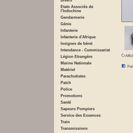
Divers
Etats Associés de
l'Indochine
Gendarmerie
Génie
Infanterie
Infanterie d'Afrique
Insignes de béret
Intendance - Commissariat
Affi
Légion Etrangère
Marine Nationale
Par
Matériel
Parachutistes
Patch
Police
Promotions
Santé
Sapeurs Pompiers
Service des Essences
Train
Transmissions