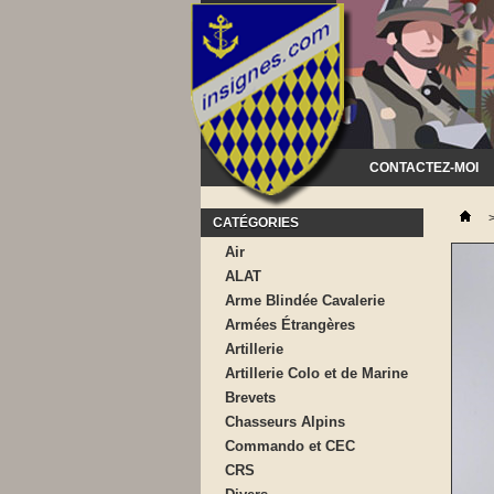
CONTACTEZ-MOI
CATÉGORIES
Air
ALAT
Arme Blindée Cavalerie
Armées Étrangères
Artillerie
Artillerie Colo et de Marine
Brevets
Chasseurs Alpins
Commando et CEC
CRS