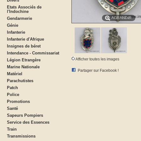
Divers
Etats Associés de
l'Indochine
AGRANDIR
Gendarmerie
Génie
Infanterie
Infanterie d'Afrique
Insignes de béret
Intendance - Commissariat
Afficher toutes les images
Légion Etrangère
Marine Nationale
Partager sur Facebook !
Matériel
Parachutistes
Patch
Police
Promotions
Santé
Sapeurs Pompiers
Service des Essences
Train
Transmissions