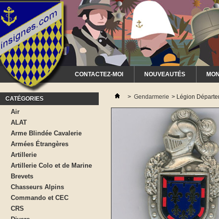
CONTACTEZ-MOI
NOUVEAUTÉS
MON
>
Gendarmerie
>
Légion Départ
CATÉGORIES
Air
ALAT
Arme Blindée Cavalerie
Armées Étrangères
Artillerie
Artillerie Colo et de Marine
Brevets
Chasseurs Alpins
Commando et CEC
CRS