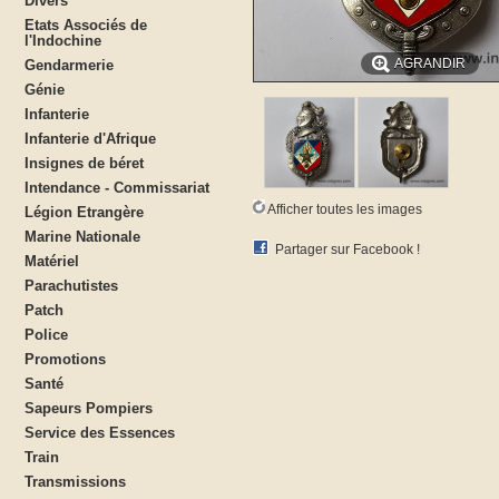
Divers
Etats Associés de
l'Indochine
AGRANDIR
Gendarmerie
Génie
Infanterie
Infanterie d'Afrique
Insignes de béret
Intendance - Commissariat
Afficher toutes les images
Légion Etrangère
Marine Nationale
Partager sur Facebook !
Matériel
Parachutistes
Patch
Police
Promotions
Santé
Sapeurs Pompiers
Service des Essences
Train
Transmissions