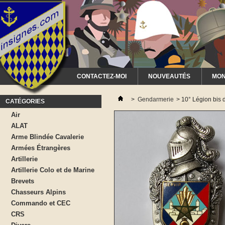
CONTACTEZ-MOI
NOUVEAUTÉS
MON
>
Gendarmerie
>
10° Légion bis
CATÉGORIES
Air
ALAT
Arme Blindée Cavalerie
Armées Étrangères
Artillerie
Artillerie Colo et de Marine
Brevets
Chasseurs Alpins
Commando et CEC
CRS