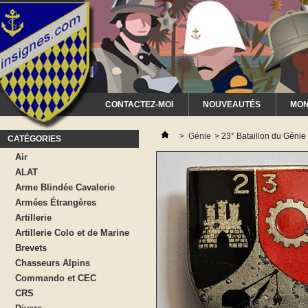
CONTACTEZ-MOI
NOUVEAUTÉS
MON
>
Génie
>
23° Bataillon du Géni
CATÉGORIES
Air
ALAT
Arme Blindée Cavalerie
Armées Étrangères
Artillerie
Artillerie Colo et de Marine
Brevets
Chasseurs Alpins
Commando et CEC
CRS