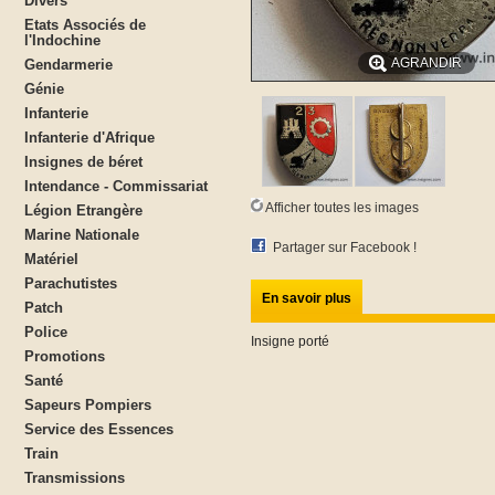
Divers
Etats Associés de
l'Indochine
AGRANDIR
Gendarmerie
Génie
Infanterie
Infanterie d'Afrique
Insignes de béret
Intendance - Commissariat
Afficher toutes les images
Légion Etrangère
Marine Nationale
Partager sur Facebook !
Matériel
Parachutistes
En savoir plus
Patch
Police
Insigne porté
Promotions
Santé
Sapeurs Pompiers
Service des Essences
Train
Transmissions