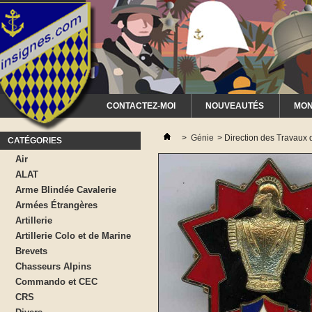
CONTACTEZ-MOI
NOUVEAUTÉS
MON
>
Génie
>
Direction des Travaux
CATÉGORIES
Air
ALAT
Arme Blindée Cavalerie
Armées Étrangères
Artillerie
Artillerie Colo et de Marine
Brevets
Chasseurs Alpins
Commando et CEC
CRS