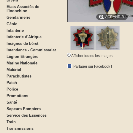
Divers
Etats Associés de
l'Indochine
AGRANDIR
Gendarmerie
Génie
Infanterie
Infanterie d'Afrique
Insignes de béret
Intendance - Commissariat
Afficher toutes les images
Légion Etrangère
Marine Nationale
Partager sur Facebook !
Matériel
Parachutistes
Patch
Police
Promotions
Santé
Sapeurs Pompiers
Service des Essences
Train
Transmissions