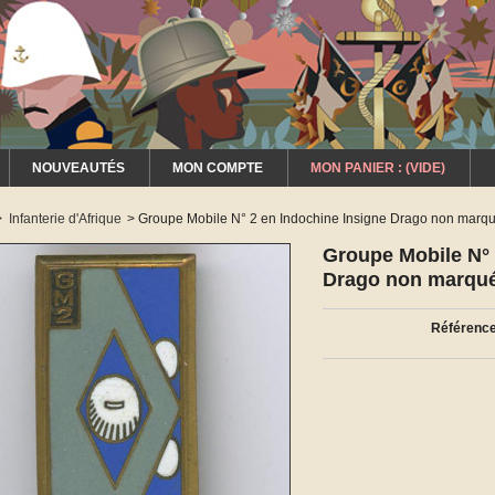
NOUVEAUTÉS
MON COMPTE
MON PANIER :
(VIDE)
>
Infanterie d'Afrique
>
Groupe Mobile N° 2 en Indochine Insigne Drago non marq
Groupe Mobile N° 
Drago non marqu
Référence