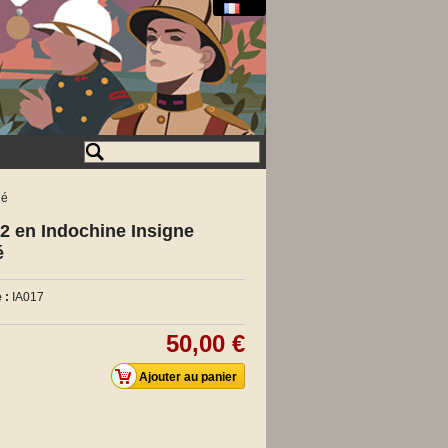
ué
2 en Indochine Insigne
é
 :
IA017
50,00 €