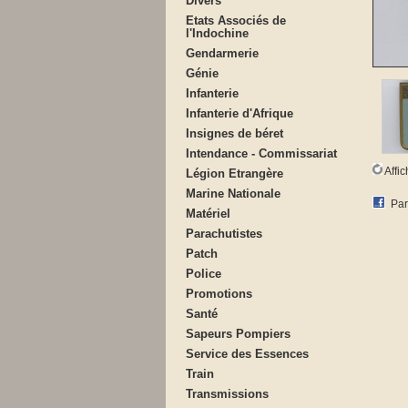
Divers
Etats Associés de
l'Indochine
Gendarmerie
Génie
Infanterie
Infanterie d'Afrique
Insignes de béret
Intendance - Commissariat
Affi
Légion Etrangère
Marine Nationale
Par
Matériel
Parachutistes
Patch
Police
Promotions
Santé
Sapeurs Pompiers
Service des Essences
Train
Transmissions