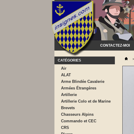
CONTACTEZ-MOI
CATÉGORIES
Air
ALAT
Arme Blindée Cavalerie
Armées Étrangères
Artillerie
Artillerie Colo et de Marine
Brevets
Chasseurs Alpins
Commando et CEC
CRS