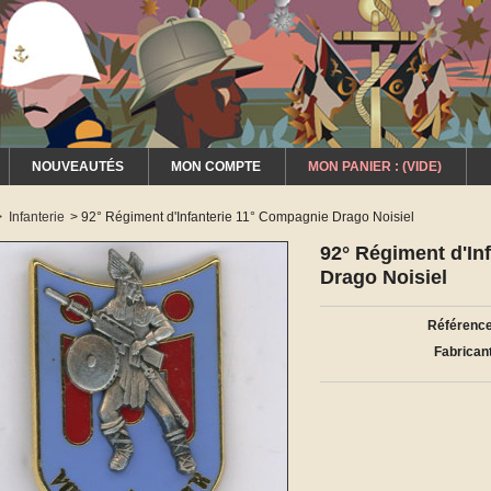
NOUVEAUTÉS
MON COMPTE
MON PANIER :
(VIDE)
>
Infanterie
>
92° Régiment d'Infanterie 11° Compagnie Drago Noisiel
92° Régiment d'In
Drago Noisiel
Référence
Fabricant