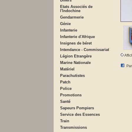
Divers
Etats Associés de
l'Indochine
Gendarmerie
Génie
Infanterie
Infanterie d'Afrique
Insignes de béret
Intendance - Commissariat
Affi
Légion Etrangère
Marine Nationale
Par
Matériel
Parachutistes
Patch
Police
Promotions
Santé
Sapeurs Pompiers
Service des Essences
Train
Transmissions