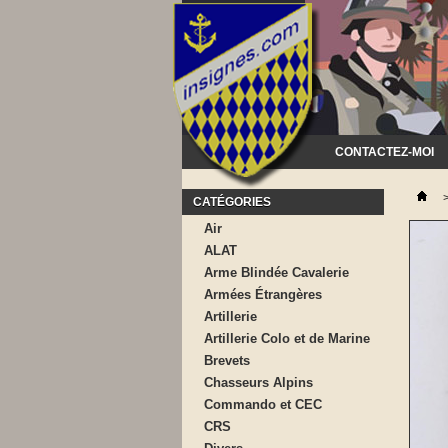
CONTACTEZ-MOI
CATÉGORIES
Air
ALAT
Arme Blindée Cavalerie
Armées Étrangères
Artillerie
Artillerie Colo et de Marine
Brevets
Chasseurs Alpins
Commando et CEC
CRS