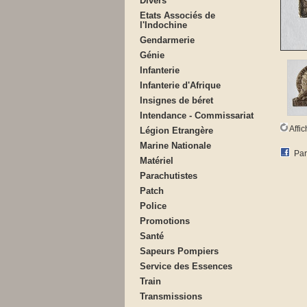
Divers
Etats Associés de
l'Indochine
Gendarmerie
Génie
Infanterie
Infanterie d'Afrique
Insignes de béret
Intendance - Commissariat
Affi
Légion Etrangère
Marine Nationale
Par
Matériel
Parachutistes
Patch
Police
Promotions
Santé
Sapeurs Pompiers
Service des Essences
Train
Transmissions