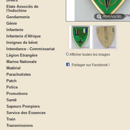
Divers
Etats Associés de
l'Indochine
AGRANDIR
Gendarmerie
Génie
Infanterie
Infanterie d'Afrique
Insignes de béret
Intendance - Commissariat
Afficher toutes les images
Légion Etrangère
Marine Nationale
Partager sur Facebook !
Matériel
Parachutistes
Patch
Police
Promotions
Santé
Sapeurs Pompiers
Service des Essences
Train
Transmissions