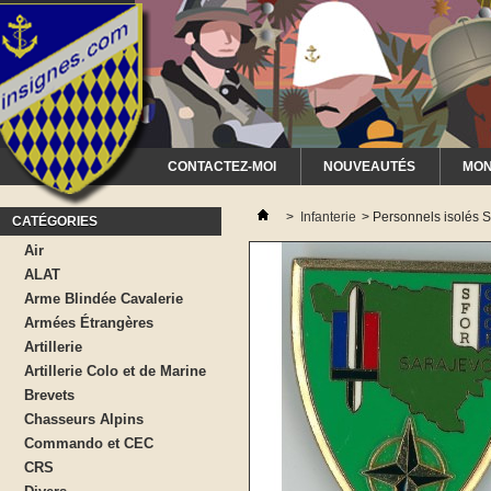
CONTACTEZ-MOI
NOUVEAUTÉS
MON
>
Infanterie
>
Personnels isolé
CATÉGORIES
Air
ALAT
Arme Blindée Cavalerie
Armées Étrangères
Artillerie
Artillerie Colo et de Marine
Brevets
Chasseurs Alpins
Commando et CEC
CRS