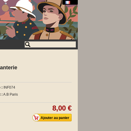
anterie
 :
INF074
 :
A.B Paris
8,00 €