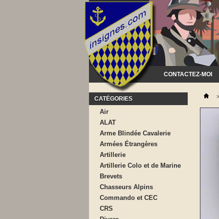
CONTACTEZ-MOI
CATÉGORIES
Air
ALAT
Arme Blindée Cavalerie
Armées Étrangères
Artillerie
Artillerie Colo et de Marine
Brevets
Chasseurs Alpins
Commando et CEC
CRS