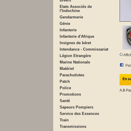
Divers
Etats Associés de
l'Indochine
Gendarmerie
Génie
Infanterie
Infanterie d'Afrique
Insignes de béret
Intendance - Commissariat
Affi
Légion Etrangère
Marine Nationale
Par
Matériel
Parachutistes
En sa
Patch
Police
A.B Pa
Promotions
Santé
Sapeurs Pompiers
Service des Essences
Train
Transmissions