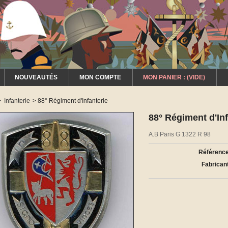
NOUVEAUTÉS
MON COMPTE
MON PANIER :
(VIDE)
>
Infanterie
>
88° Régiment d'Infanterie
88° Régiment d'Inf
A.B Paris G 1322 R 98
Référence
Fabricant