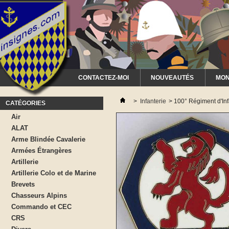
CONTACTEZ-MOI
NOUVEAUTÉS
MON
>
Infanterie
>
100° Régiment d'Inf
CATÉGORIES
Air
ALAT
Arme Blindée Cavalerie
Armées Étrangères
Artillerie
Artillerie Colo et de Marine
Brevets
Chasseurs Alpins
Commando et CEC
CRS