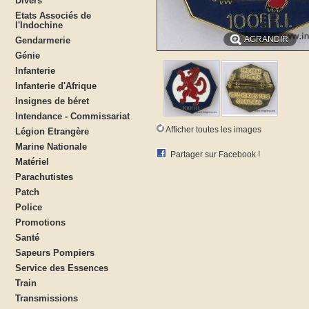
Divers
Etats Associés de
l'Indochine
AGRANDIR
Gendarmerie
Génie
Infanterie
Infanterie d'Afrique
Insignes de béret
Intendance - Commissariat
Afficher toutes les images
Légion Etrangère
Marine Nationale
Partager sur Facebook !
Matériel
Parachutistes
Patch
Police
Promotions
Santé
Sapeurs Pompiers
Service des Essences
Train
Transmissions