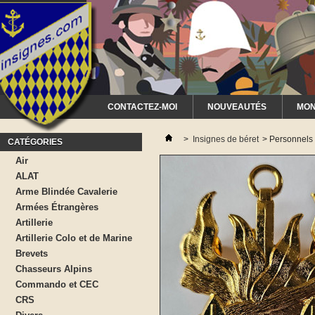
CONTACTEZ-MOI
NOUVEAUTÉS
MON
>
Insignes de béret
>
Personnels 
CATÉGORIES
Air
ALAT
Arme Blindée Cavalerie
Armées Étrangères
Artillerie
Artillerie Colo et de Marine
Brevets
Chasseurs Alpins
Commando et CEC
CRS