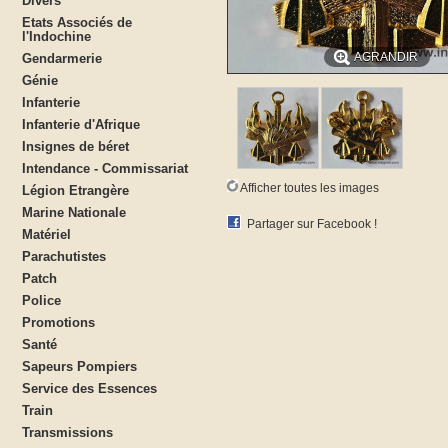
Divers
Etats Associés de
l'Indochine
AGRANDIR
Gendarmerie
Génie
Infanterie
Infanterie d'Afrique
Insignes de béret
Intendance - Commissariat
Afficher toutes les images
Légion Etrangère
Marine Nationale
Partager sur Facebook !
Matériel
Parachutistes
Patch
Police
Promotions
Santé
Sapeurs Pompiers
Service des Essences
Train
Transmissions