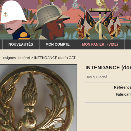
NOUVEAUTÉS
MON COMPTE
MON PANIER :
(VIDE)
>
Insignes de béret
>
INTENDANCE (doré) CAT
INTENDANCE (dor
Dos guilloché
Référence
Fabricant