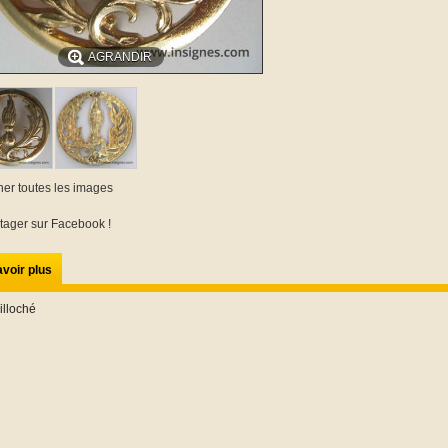
AGRANDIR
cher toutes les images
tager sur Facebook !
voir plus
illoché