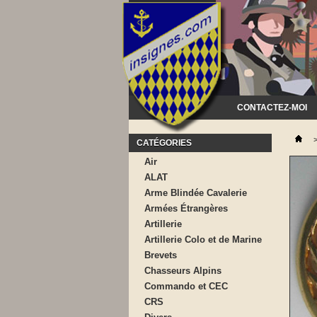
CONTACTEZ-MOI
CATÉGORIES
Air
ALAT
Arme Blindée Cavalerie
Armées Étrangères
Artillerie
Artillerie Colo et de Marine
Brevets
Chasseurs Alpins
Commando et CEC
CRS