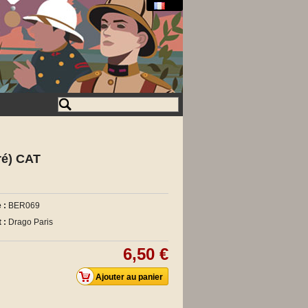
é) CAT
 :
BER069
 :
Drago Paris
6,50 €