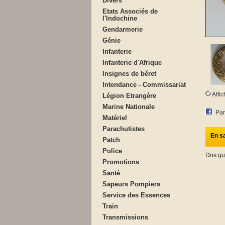
Divers
Etats Associés de
l'Indochine
Gendarmerie
Génie
Infanterie
Infanterie d'Afrique
Insignes de béret
Intendance - Commissariat
Affi
Légion Etrangère
Marine Nationale
Par
Matériel
Parachutistes
En sa
Patch
Police
Dos gu
Promotions
Santé
Sapeurs Pompiers
Service des Essences
Train
Transmissions