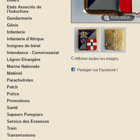
Divers
Etats Associés de
l'Indochine
AGRANDIR
Gendarmerie
Génie
Infanterie
Infanterie d'Afrique
Insignes de béret
Intendance - Commissariat
Afficher toutes les images
Légion Etrangère
Marine Nationale
Partager sur Facebook !
Matériel
Parachutistes
Patch
Police
Promotions
Santé
Sapeurs Pompiers
Service des Essences
Train
Transmissions