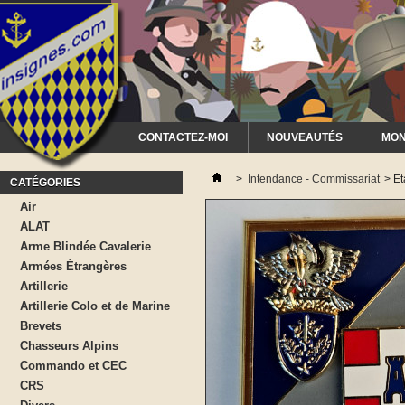
CONTACTEZ-MOI
NOUVEAUTÉS
MON
>
Intendance - Commissariat
>
Et
CATÉGORIES
Air
ALAT
Arme Blindée Cavalerie
Armées Étrangères
Artillerie
Artillerie Colo et de Marine
Brevets
Chasseurs Alpins
Commando et CEC
CRS