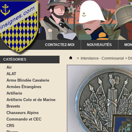
CONTACTEZ-MOI
NOUVEAUTÉS
MON
>
Intendance - Commissariat
>
DI
CATÉGORIES
Air
ALAT
Arme Blindée Cavalerie
Armées Étrangères
Artillerie
Artillerie Colo et de Marine
Brevets
Chasseurs Alpins
Commando et CEC
CRS