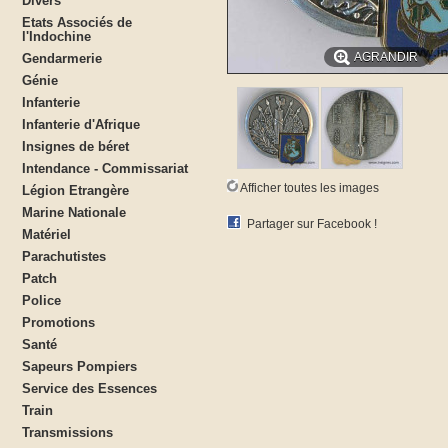
Divers
Etats Associés de
l'Indochine
AGRANDIR
Gendarmerie
Génie
Infanterie
Infanterie d'Afrique
Insignes de béret
Intendance - Commissariat
Afficher toutes les images
Légion Etrangère
Marine Nationale
Partager sur Facebook !
Matériel
Parachutistes
Patch
Police
Promotions
Santé
Sapeurs Pompiers
Service des Essences
Train
Transmissions