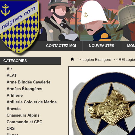
CONTACTEZ-MOI
NOUVEAUTÉS
MON
>
Légion Etrangère
>
4 REI Légio
CATÉGORIES
Air
ALAT
Arme Blindée Cavalerie
Armées Étrangères
Artillerie
Artillerie Colo et de Marine
Brevets
Chasseurs Alpins
Commando et CEC
CRS