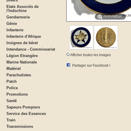
Divers
Etats Associés de
l'Indochine
AGRANDIR
Gendarmerie
Génie
Infanterie
Infanterie d'Afrique
Insignes de béret
Intendance - Commissariat
Afficher toutes les images
Légion Etrangère
Marine Nationale
Partager sur Facebook !
Matériel
Parachutistes
Patch
Police
Promotions
Santé
Sapeurs Pompiers
Service des Essences
Train
Transmissions