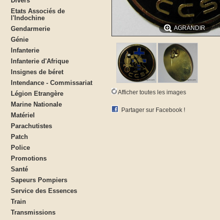
Divers
Etats Associés de
l'Indochine
AGRANDIR
Gendarmerie
Génie
Infanterie
Infanterie d'Afrique
Insignes de béret
Intendance - Commissariat
Afficher toutes les images
Légion Etrangère
Marine Nationale
Partager sur Facebook !
Matériel
Parachutistes
Patch
Police
Promotions
Santé
Sapeurs Pompiers
Service des Essences
Train
Transmissions