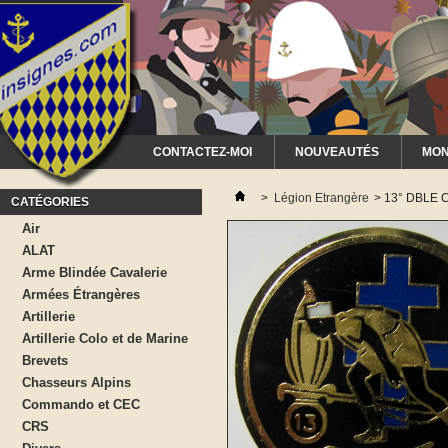
CONTACTEZ-MOI
NOUVEAUTÉS
MON
>
Légion Etrangère
>
13° DBLE C
CATÉGORIES
Air
ALAT
Arme Blindée Cavalerie
Armées Étrangères
Artillerie
Artillerie Colo et de Marine
Brevets
Chasseurs Alpins
Commando et CEC
CRS