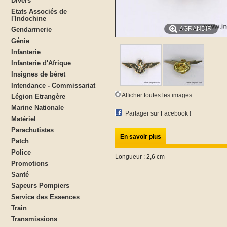
Divers
Etats Associés de
l'Indochine
AGRANDIR
Gendarmerie
Génie
Infanterie
Infanterie d'Afrique
Insignes de béret
Intendance - Commissariat
Afficher toutes les images
Légion Etrangère
Marine Nationale
Partager sur Facebook !
Matériel
Parachutistes
En savoir plus
Patch
Police
Longueur : 2,6 cm
Promotions
Santé
Sapeurs Pompiers
Service des Essences
Train
Transmissions