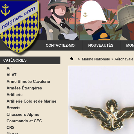
CONTACTEZ-MOI
NOUVEAUTÉS
MON
>
Marine Nationale
>
Aéronavale 
CATÉGORIES
Air
ALAT
Arme Blindée Cavalerie
Armées Étrangères
Artillerie
Artillerie Colo et de Marine
Brevets
Chasseurs Alpins
Commando et CEC
CRS