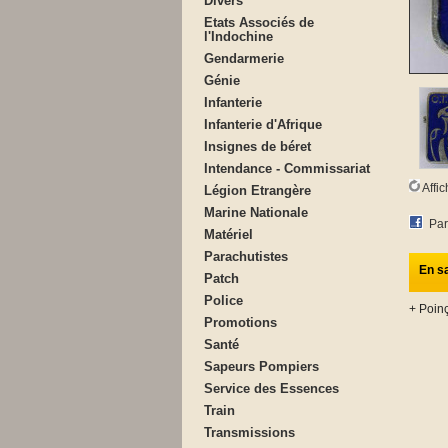
Divers
Etats Associés de
l'Indochine
Gendarmerie
Génie
Infanterie
Infanterie d'Afrique
Insignes de béret
Intendance - Commissariat
Affi
Légion Etrangère
Marine Nationale
Par
Matériel
Parachutistes
En sa
Patch
Police
+ Poinç
Promotions
Santé
Sapeurs Pompiers
Service des Essences
Train
Transmissions