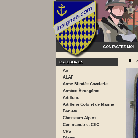
CONTACTEZ-MOI
CATÉGORIES
Air
ALAT
Arme Blindée Cavalerie
Armées Étrangères
Artillerie
Artillerie Colo et de Marine
Brevets
Chasseurs Alpins
Commando et CEC
CRS