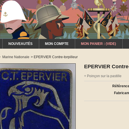
NOUVEAUTÉS
MON COMPTE
MON PANIER :
(VIDE)
>
Marine Nationale
>
EPERVIER Contre-torpilleur
EPERVIER Contre-t
+ Poinçon sur la pastille
Référence
Fabricant