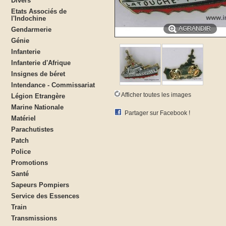
Divers
Etats Associés de
l'Indochine
AGRANDIR
Gendarmerie
Génie
Infanterie
Infanterie d'Afrique
Insignes de béret
Intendance - Commissariat
Afficher toutes les images
Légion Etrangère
Marine Nationale
Partager sur Facebook !
Matériel
Parachutistes
Patch
Police
Promotions
Santé
Sapeurs Pompiers
Service des Essences
Train
Transmissions