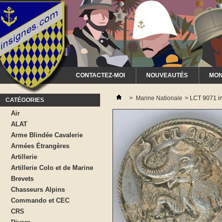
CONTACTEZ-MOI
NOUVEAUTÉS
MON
>
Marine Nationale
>
LCT 9071 in
CATÉGORIES
Air
ALAT
Arme Blindée Cavalerie
Armées Étrangères
Artillerie
Artillerie Colo et de Marine
Brevets
Chasseurs Alpins
Commando et CEC
CRS