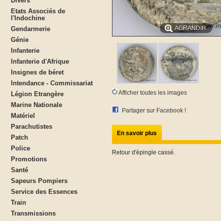
Divers
Etats Associés de
l'Indochine
AGRANDIR
Gendarmerie
Génie
Infanterie
Infanterie d'Afrique
Insignes de béret
Intendance - Commissariat
Afficher toutes les images
Légion Etrangère
Marine Nationale
Partager sur Facebook !
Matériel
Parachutistes
En savoir plus
Patch
Police
Retour d'épingle cassé.
Promotions
Santé
Sapeurs Pompiers
Service des Essences
Train
Transmissions