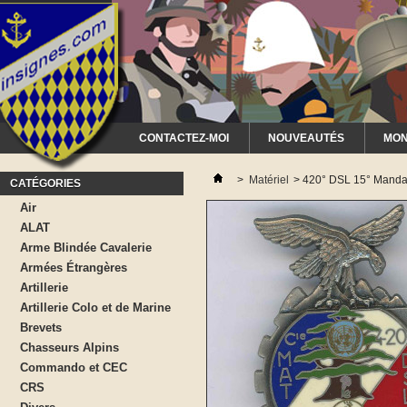
CONTACTEZ-MOI
NOUVEAUTÉS
MON
>
Matériel
>
420° DSL 15° Mand
CATÉGORIES
Air
ALAT
Arme Blindée Cavalerie
Armées Étrangères
Artillerie
Artillerie Colo et de Marine
Brevets
Chasseurs Alpins
Commando et CEC
CRS