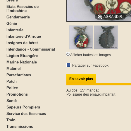
Divers
Etats Associés de
l'Indochine
AGRANDIR
Gendarmerie
Génie
Infanterie
Infanterie d'Afrique
Insignes de béret
Intendance - Commissariat
Afficher toutes les images
Légion Etrangère
Marine Nationale
Partager sur Facebook !
Matériel
Parachutistes
En savoir plus
Patch
Police
Au dos : 15° mandat
Promotions
Polissage des émaux imparfait
Santé
Sapeurs Pompiers
Service des Essences
Train
Transmissions