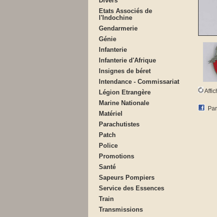
Divers
Etats Associés de
l'Indochine
Gendarmerie
Génie
Infanterie
Infanterie d'Afrique
Insignes de béret
Intendance - Commissariat
Affi
Légion Etrangère
Marine Nationale
Par
Matériel
Parachutistes
Patch
Police
Promotions
Santé
Sapeurs Pompiers
Service des Essences
Train
Transmissions