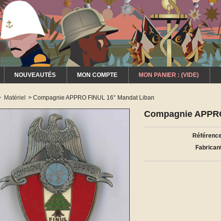
NOUVEAUTÉS
MON COMPTE
MON PANIER :
(VIDE)
>
Matériel
>
Compagnie APPRO FINUL 16° Mandat Liban
Compagnie APPRO
Référence
Fabricant