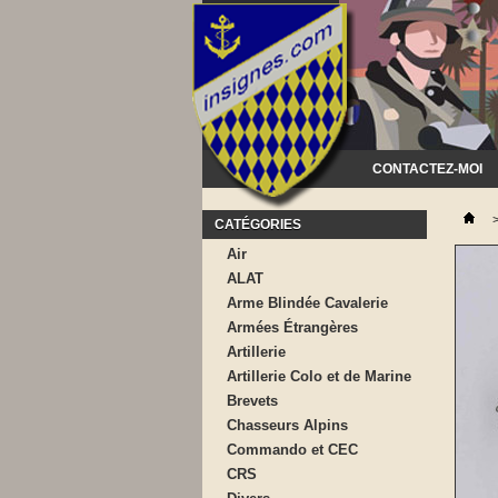
CONTACTEZ-MOI
CATÉGORIES
Air
ALAT
Arme Blindée Cavalerie
Armées Étrangères
Artillerie
Artillerie Colo et de Marine
Brevets
Chasseurs Alpins
Commando et CEC
CRS