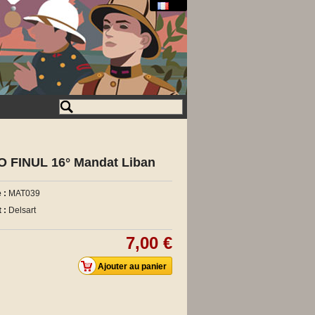
 FINUL 16° Mandat Liban
 :
MAT039
 :
Delsart
7,00 €